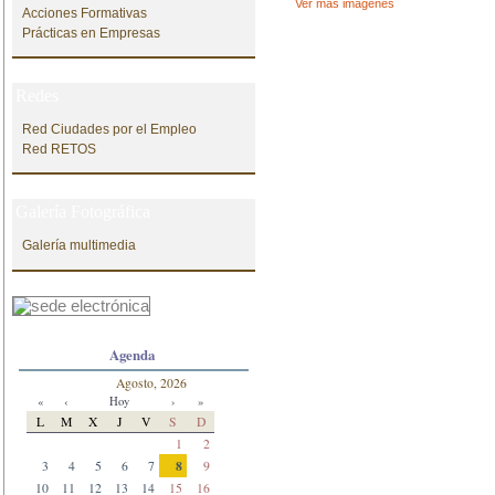
Ver más imágenes
Acciones Formativas
Prácticas en Empresas
Redes
Red Ciudades por el Empleo
Red RETOS
Galería Fotográfica
Galería multimedia
Agenda
Agosto, 2026
«
‹
Hoy
›
»
L
M
X
J
V
S
D
1
2
8
3
4
5
6
7
9
10
11
12
13
14
15
16