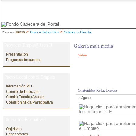
>
>
Inicio
Galería Fotográfica
Galería multimedia
Está en:
Galería multimedia
Proyecto Emple@Jaén II
Presentación
Volver
Preguntas frecuentes
Pacto Local por el Empleo
Información PLE
Contenidos Relacionados
Comité de Dirección
Comité Técnico Asesor
Imágenes
Comisión Mixta Participativa
Itinerarios Formativos
Objetivos
Destinatarios