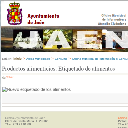
>
>
>
Inicio
Áreas Municipales
Consumo
Oficina Municipal de Información al Cons
Está en:
Productos alimenticios. Etiquetado de alimentos
Volver
Excmo. Ayuntamiento de Jaén
Oficina
Plaza de Santa María, 1. 23002
Pintor 
Tfno:
953 21 91 00
Tfno:
90
Correo 