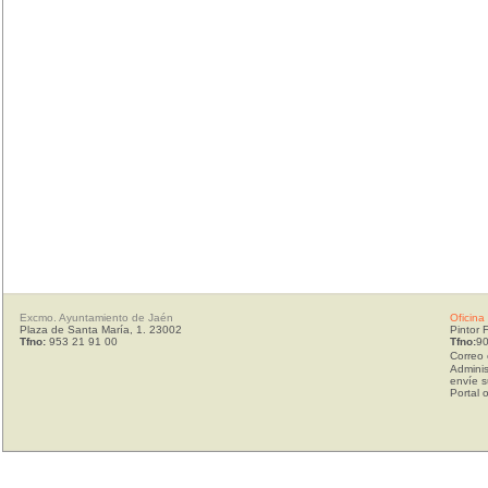
Excmo. Ayuntamiento de Jaén
Oficina
Plaza de Santa María, 1. 23002
Pintor 
Tfno:
953 21 91 00
Tfno:
90
Correo 
Adminis
envíe s
Portal 