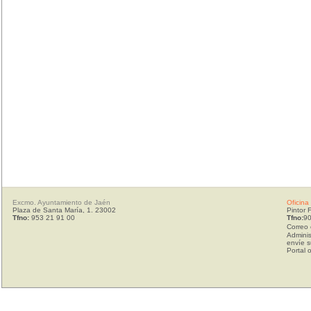
Excmo. Ayuntamiento de Jaén
Oficina
Plaza de Santa María, 1. 23002
Pintor 
Tfno:
953 21 91 00
Tfno:
90
Correo 
Adminis
envíe s
Portal 