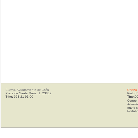
Excmo. Ayuntamiento de Jaén
Oficina
Plaza de Santa María, 1. 23002
Pintor 
Tfno:
953 21 91 00
Tfno:
90
Correo 
Adminis
envíe s
Portal 