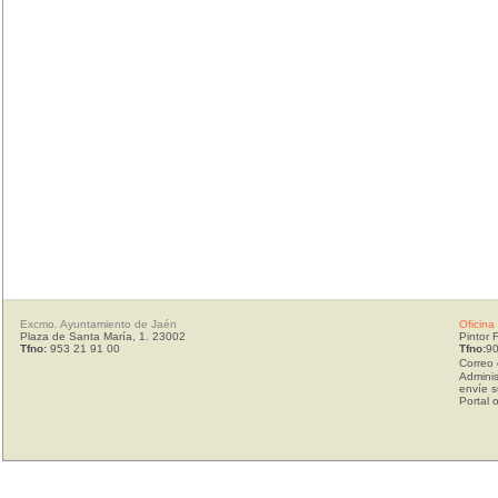
Excmo. Ayuntamiento de Jaén
Oficina
Plaza de Santa María, 1. 23002
Pintor 
Tfno:
953 21 91 00
Tfno:
90
Correo 
Adminis
envíe s
Portal 