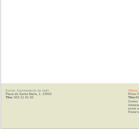
Excmo. Ayuntamiento de Jaén
Oficina
Plaza de Santa María, 1. 23002
Pintor 
Tfno:
953 21 91 00
Tfno:
90
Correo 
Adminis
envíe s
Portal 