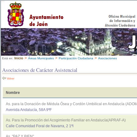
>
>
>
Inicio
Áreas Municipales
Participación Ciudadana
Asociaciones
Está en:
Asociaciones de Carácter Asistencial
Volver
Nombre
As. para la Donación de Médula Ósea y Cordón Umbilical en Andalucía (ADO
Avenida Andalucía, 58A 9ºF
As. Para la Promoción del Acogimiento Familiar en Andalucía(APRAF-A)
Calle Comunidad Foral de Navarra, 2 1ºI
As. "PAZ Y BIEN"