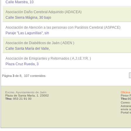
Calle Maestra, 10
Asociación Daño Cerebral Adquirido (ADACEA)
Calle Sierra Mágina, 30 bajo
Asociación de Atención a las personas con Parálisis Cerebral (ASPACE)
Paraje "Las Lagunillas", s/n
Asociación de Diabéticos de Jaén ( ADEN )
Calle Santa María del Valle,
Asociación de Emigrantes y Retornados ( A.J.I.E.Y.R. )
Plaza Cruz Rueda, 3
Página
3
de 8, 107 contenidos
Excmo. Ayuntamiento de Jaén
Oficina
Plaza de Santa María, 1. 23002
Pintor 
Tfno:
953 21 91 00
Tfno:
90
Correo 
Adminis
envíe s
Portal 