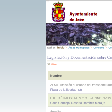
>
>
>
Inicio
Áreas Municipales
Consumo
Co
Está en:
Legislación y Documentación sobre C
Volver
Nombre
ALSA - Atención al usuario del transporte ur
Plaza de la libertad, s/n
UTE JAÉN ALISEA E.S.C.O. S.A. / INDRA SI
Calle Concejal Rosario Ramírez Mora, 6
Aqualia