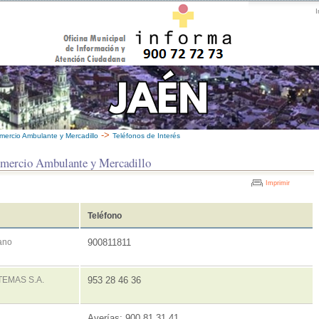
I
->
mercio Ambulante y Mercadillo
Teléfonos de Interés
omercio Ambulante y Mercadillo
Imprimir
Teléfono
bano
900811811
STEMAS S.A.
953 28 46 36
Averías: 900 81 31 41