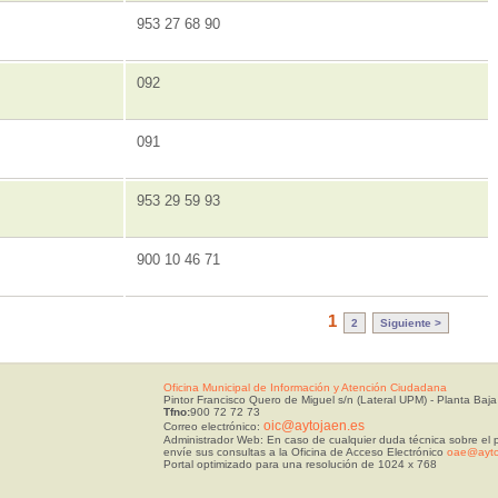
953 27 68 90
092
091
953 29 59 93
900 10 46 71
1
2
Siguiente >
Oficina Municipal de Información y Atención Ciudadana
Pintor Francisco Quero de Miguel s/n (Lateral UPM) - Planta Baja
Tfno:
900 72 72 73
oic@aytojaen.es
Correo electrónico:
Administrador Web: En caso de cualquier duda técnica sobre el p
envíe sus consultas a la Oficina de Acceso Electrónico
oae@ayto
Portal optimizado para una resolución de 1024 x 768