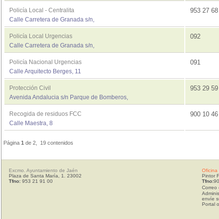
Policía Local - Centralita
953 27 6
Calle Carretera de Granada s/n,
Policía Local Urgencias
092
Calle Carretera de Granada s/n,
Policía Nacional Urgencias
091
Calle Arquitecto Berges, 11
Protección Civil
953 29 5
Avenida Andalucia s/n Parque de Bomberos,
Recogida de residuos FCC
900 10 4
Calle Maestra, 8
Página
1
de 2, 19 contenidos
Excmo. Ayuntamiento de Jaén
Oficina
Plaza de Santa María, 1. 23002
Pintor 
Tfno:
953 21 91 00
Tfno:
90
Correo 
Adminis
envíe s
Portal 