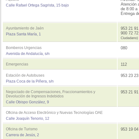
Atención a
Calle Rafael Ortega Sagrista, 15 bajo
de 8:00 a 
Entrega d
Ayuntamiento de Jaén
953 21 9
900 72 7
Plaza Santa María, 1
Ciudadano)
Bomberos Urgencias
080
Avenida de Andalucía, s/n
Emergencias
112
Estación de Autobuses
953 23 2
Plaza Coca de la Piñera, s/n
Negociado de Compensaciones, Fraccionamientos y
953 21 91
Devolución de Ingresos Indebidos
Calle Obispo González, 9
Oficina de Acceso Electrónico y Nuevas Tecnologías OAE
Calle Joaquín Tenorio, 12
Oficina de Turismo
953 19 0
Carrera de Jesús, 2