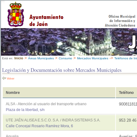
>
>
>
->
Inicio
Áreas Municipales
Consumo
Mercados Municipales
Teléfonos de In
Está en:
Legislación y Documentación sobre Mercados Municipales
Volver
Nombre
Teléfono
ALSA - Atención al usuario del transporte urbano
90081181
Plaza de la libertad, s/n
UTE JAÉN ALISEA E.S.C.O. S.A. / INDRA SISTEMAS S.A.
953 28 4
Calle Concejal Rosario Ramírez Mora, 6
Aqualia
Averías: 