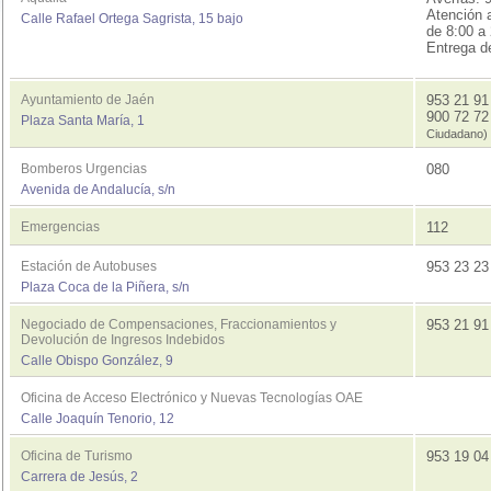
Atención a
Calle Rafael Ortega Sagrista, 15 bajo
de 8:00 a 
Entrega d
Ayuntamiento de Jaén
953 21 9
900 72 7
Plaza Santa María, 1
Ciudadano)
Bomberos Urgencias
080
Avenida de Andalucía, s/n
Emergencias
112
Estación de Autobuses
953 23 2
Plaza Coca de la Piñera, s/n
Negociado de Compensaciones, Fraccionamientos y
953 21 91
Devolución de Ingresos Indebidos
Calle Obispo González, 9
Oficina de Acceso Electrónico y Nuevas Tecnologías OAE
Calle Joaquín Tenorio, 12
Oficina de Turismo
953 19 0
Carrera de Jesús, 2