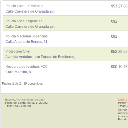
Policía Local - Centralita
953 27 6
Calle Carretera de Granada s/n,
Policía Local Urgencias
092
Calle Carretera de Granada s/n,
Policía Nacional Urgencias
091
Calle Arquitecto Berges, 11
Protección Civil
953 29 5
Avenida Andalucia s/n Parque de Bomberos,
Recogida de residuos FCC
900 10 4
Calle Maestra, 8
Página
1
de 2, 19 contenidos
Excmo. Ayuntamiento de Jaén
Oficina
Plaza de Santa María, 1. 23002
Pintor 
Tfno:
953 21 91 00
Tfno:
90
Correo 
Adminis
envíe s
Portal 