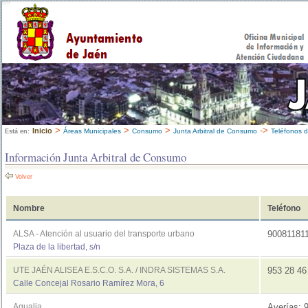
>
>
>
->
Inicio
Áreas Municipales
Consumo
Junta Arbitral de Consumo
Teléfonos d
Está en:
Información Junta Arbitral de Consumo
Volver
Nombre
Teléfono
ALSA - Atención al usuario del transporte urbano
90081181
Plaza de la libertad, s/n
UTE JAÉN ALISEA E.S.C.O. S.A. / INDRA SISTEMAS S.A.
953 28 4
Calle Concejal Rosario Ramírez Mora, 6
Aqualia
Averías: 