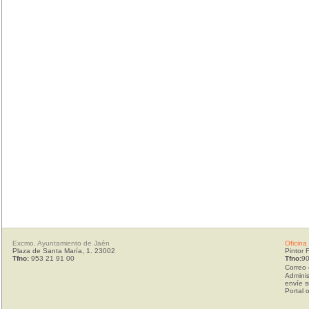
Excmo. Ayuntamiento de Jaén
Oficina
Plaza de Santa María, 1. 23002
Pintor 
Tfno:
953 21 91 00
Tfno:
90
Correo 
Adminis
envíe s
Portal 