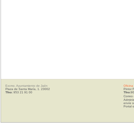
Excmo. Ayuntamiento de Jaén
Oficina
Plaza de Santa María, 1. 23002
Pintor 
Tfno:
953 21 91 00
Tfno:
90
Correo 
Adminis
envíe s
Portal 