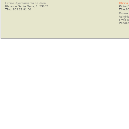
Excmo. Ayuntamiento de Jaén
Oficina
Plaza de Santa María, 1. 23002
Pintor 
Tfno:
953 21 91 00
Tfno:
90
Correo 
Adminis
envíe s
Portal 