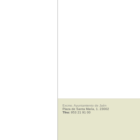
Excmo. Ayuntamiento de Jaén
Plaza de Santa María, 1. 23002
Tfno:
953 21 91 00