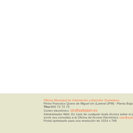
Oficina Municipal de Información y Atención Ciudadana
Pintor Francisco Quero de Miguel s/n (Lateral UPM) - Planta Baja
Tfno:
900 72 72 73
oic@aytojaen.es
Correo electrónico:
Administrador Web: En caso de cualquier duda técnica sobre el p
envíe sus consultas a la Oficina de Acceso Electrónico
oae@ayto
Portal optimizado para una resolución de 1024 x 768