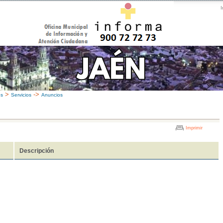
I
>
->
es
Servicios
Anuncios
Imprimir
Descripción