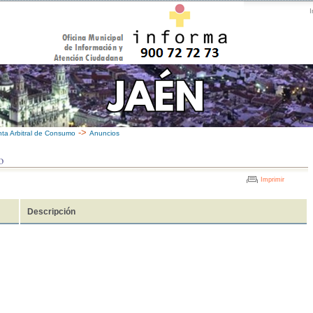
I
->
nta Arbitral de Consumo
Anuncios
o
Imprimir
Descripción