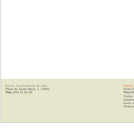
Excmo. Ayuntamiento de Jaén
Oficina
Plaza de Santa María, 1. 23002
Pintor 
Tfno:
953 21 91 00
Tfno:
90
Correo 
Adminis
envíe s
Portal 