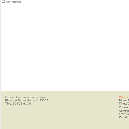
10 contenidos
Excmo. Ayuntamiento de Jaén
Oficina
Plaza de Santa María, 1. 23002
Pintor 
Tfno:
953 21 91 00
Tfno:
90
Correo 
Adminis
envíe s
Portal 