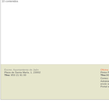
10 contenidos
Excmo. Ayuntamiento de Jaén
Oficina
Plaza de Santa María, 1. 23002
Pintor 
Tfno:
953 21 91 00
Tfno:
90
Correo 
Adminis
envíe s
Portal 