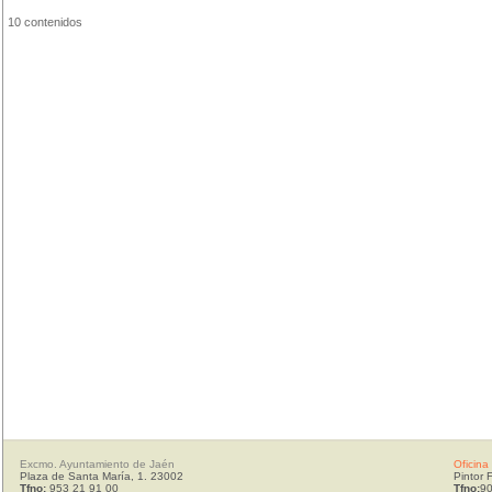
10 contenidos
Excmo. Ayuntamiento de Jaén
Oficina
Plaza de Santa María, 1. 23002
Pintor 
Tfno:
953 21 91 00
Tfno:
90