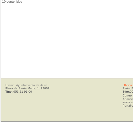
10 contenidos
Excmo. Ayuntamiento de Jaén
Oficina
Plaza de Santa María, 1. 23002
Pintor 
Tfno:
953 21 91 00
Tfno:
90
Correo 
Adminis
envíe s
Portal 