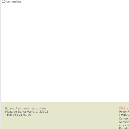
10 contenidos
Excmo. Ayuntamiento de Jaén
Oficina
Plaza de Santa María, 1. 23002
Pintor 
Tfno:
953 21 91 00
Tfno:
90
Correo 
Adminis
envíe s
Portal 