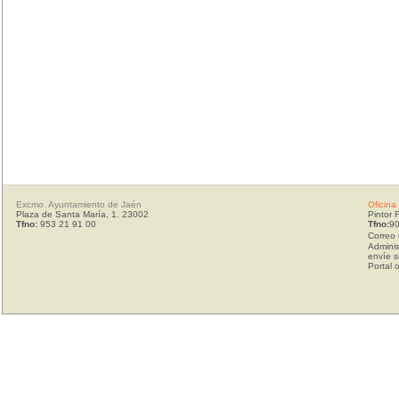
Excmo. Ayuntamiento de Jaén
Oficina
Plaza de Santa María, 1. 23002
Pintor 
Tfno:
953 21 91 00
Tfno:
90
Correo 
Adminis
envíe s
Portal 