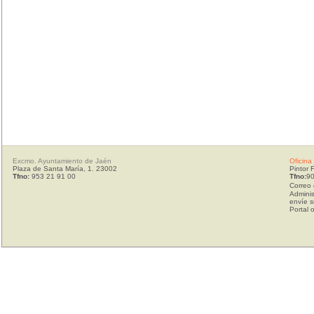
Excmo. Ayuntamiento de Jaén
Oficina
Plaza de Santa María, 1. 23002
Pintor 
Tfno:
953 21 91 00
Tfno:
90
Correo 
Adminis
envíe s
Portal 