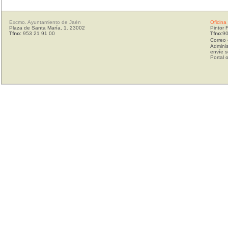
Excmo. Ayuntamiento de Jaén
Oficina
Plaza de Santa María, 1. 23002
Pintor 
Tfno:
953 21 91 00
Tfno:
90
Correo 
Adminis
envíe s
Portal 