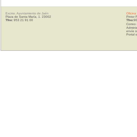
Excmo. Ayuntamiento de Jaén
Oficina
Plaza de Santa María, 1. 23002
Pintor 
Tfno:
953 21 91 00
Tfno:
90
Correo 
Adminis
envíe s
Portal 