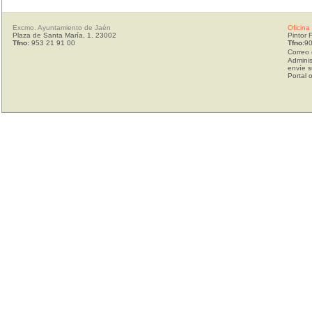
Excmo. Ayuntamiento de Jaén
Oficina
Plaza de Santa María, 1. 23002
Pintor 
Tfno:
953 21 91 00
Tfno:
90
Correo 
Adminis
envíe s
Portal 