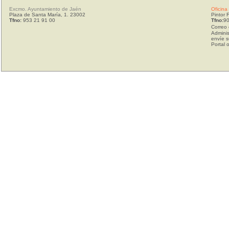
Excmo. Ayuntamiento de Jaén
Oficina
Plaza de Santa María, 1. 23002
Pintor 
Tfno:
953 21 91 00
Tfno:
90
Correo 
Adminis
envíe s
Portal 