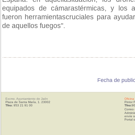
equipados de cámarastérmicas, y los a
fueron herramientascruciales para ayudar
de aquellos fuegos".
Fecha de publi
Excmo. Ayuntamiento de Jaén
Oficina
Plaza de Santa María, 1. 23002
Pintor 
Tfno:
953 21 91 00
Tfno:
90
Correo 
Adminis
envíe s
Portal 