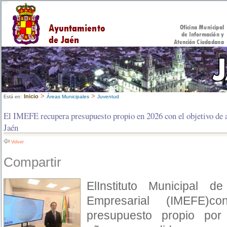
>
>
Inicio
Áreas Municipales
Juventud
Está en:
El IMEFE recupera presupuesto propio en 2026 con el objetivo de a
Jaén
Volver
Compartir
ElInstituto Municipal 
Empresarial (IMEFE)
presupuesto propio po