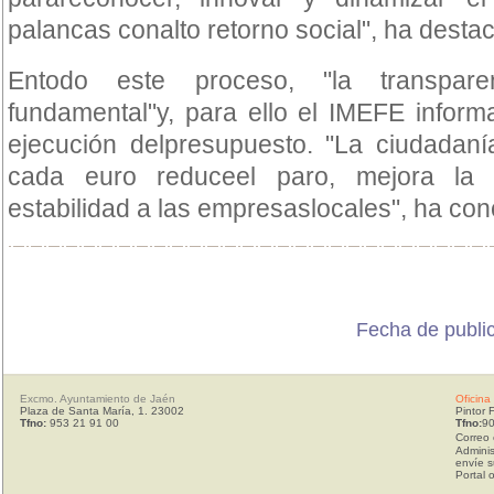
palancas conalto retorno social", ha desta
Entodo este proceso, "la transpar
fundamental"y, para ello el IMEFE inform
ejecución delpresupuesto. "La ciudadaní
cada euro reduceel paro, mejora la 
estabilidad a las empresaslocales", ha con
Fecha de publi
Excmo. Ayuntamiento de Jaén
Oficina
Plaza de Santa María, 1. 23002
Pintor 
Tfno:
953 21 91 00
Tfno:
90
Correo 
Adminis
envíe s
Portal 