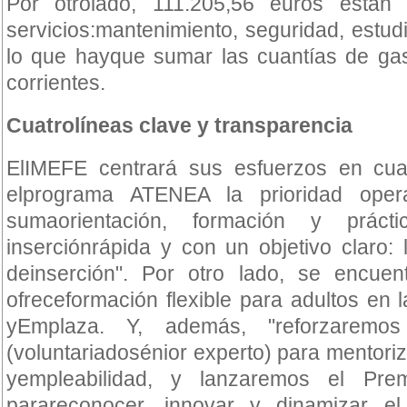
Por otrolado, 111.205,56 euros están
servicios:mantenimiento, seguridad, estudi
lo que hayque sumar las cuantías de gas
corrientes.
Cuatrolíneas clave y transparencia
ElIMEFE centrará sus esfuerzos en cuat
elprograma ATENEA la prioridad oper
sumaorientación, formación y prác
inserciónrápida y con un objetivo claro
deinserción". Por otro lado, se encue
ofreceformación flexible para adultos en
yEmplaza. Y, además, "reforzarem
(voluntariadosénior experto) para mentor
yempleabilidad, y lanzaremos el Pre
parareconocer, innovar y dinamizar e