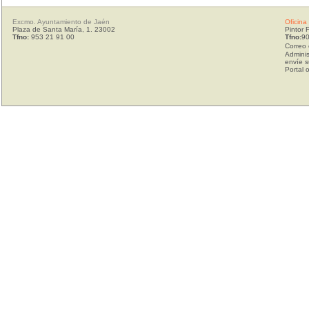
Excmo. Ayuntamiento de Jaén
Oficina
Plaza de Santa María, 1. 23002
Pintor 
Tfno:
953 21 91 00
Tfno:
90
Correo 
Adminis
envíe s
Portal 