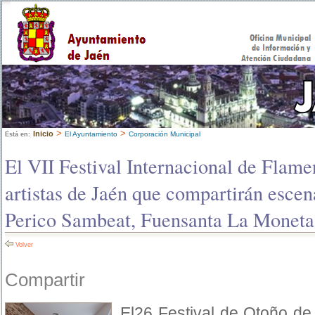
>
>
Inicio
El Ayuntamiento
Corporación Municipal
Está en:
El VII Festival Internacional de Flame
artistas de Jaén que compartirán esce
Perico Sambeat, Fuensanta La Moneta
Volver
Compartir
El26 Festival de Otoño de