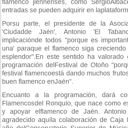
flamenco jiennenses, como SergioAlbac
entradas se pueden adquirir en laplatafor
Porsu parte, el presidente de la Asoci
'Ciudadde Jaén', Antonio 'El Taban
implicaciónde todos "porque es importan
una' paraque el flamenco siga creciendo
esplendor".En este sentido ha valorado 
programación delFestival de Otoño "porq
festival flamencoestá dando muchos frut
buen flamenco enJaén".
Encuanto a la programación, dará c
Flamencosdel Ronquío, que nace como es
y apoyar elflamenco de Jaén. Antonio
agradecido aquíla colaboración de Caja 
año delConservatorio Superior de Música