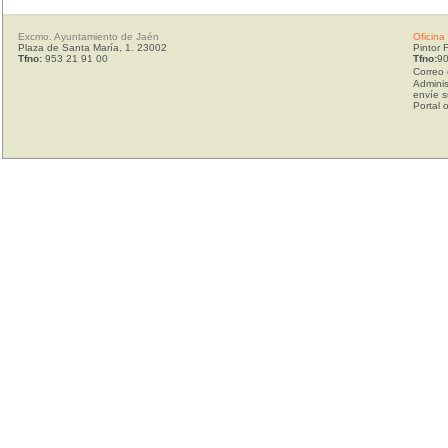
Excmo. Ayuntamiento de Jaén
Oficina
Plaza de Santa María, 1. 23002
Pintor 
Tfno:
953 21 91 00
Tfno:
90
Correo 
Adminis
envíe s
Portal 