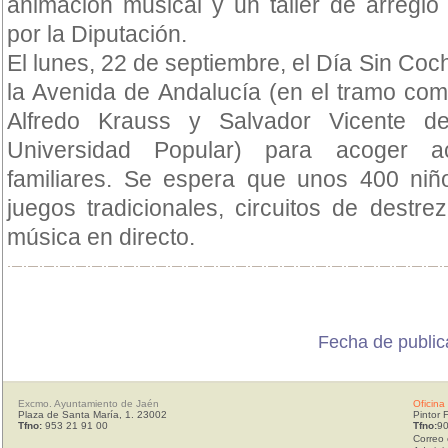
animación musical y un taller de arreglo
por la Diputación.
El lunes, 22 de septiembre, el Día Sin Coche
la Avenida de Andalucía (en el tramo com
Alfredo Krauss y Salvador Vicente de
Universidad Popular) para acoger ac
familiares. Se espera que unos 400 niño
juegos tradicionales, circuitos de destrez
música en directo.
Fecha de public
Excmo. Ayuntamiento de Jaén
Oficina
Plaza de Santa María, 1. 23002
Pintor 
Tfno:
953 21 91 00
Tfno:
90
Correo 