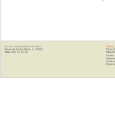
Excmo. Ayuntamiento de Jaén
Oficina
Plaza de Santa María, 1. 23002
Pintor 
Tfno:
953 21 91 00
Tfno:
90
Correo 
Adminis
envíe s
Portal 