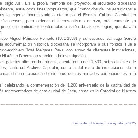
l siglo XIII. En la propia memoria del proyecto, el arquitecto diocesano
lmente, entre otros fines propuestos, que "conocidos de los estudiosos e
 es la ingente labor llevada a efecto por el Excmo. Cabildo Catedral en
 Giennenses, para ordenar el interesantísimo archivo; prácticamente ya
poner en condiciones confortables el salón de las dos logias, que da a la
".
 obispo Miguel Peinado Peinado (1971-1988) y su sucesor, Santiago García
 la documentación histórica diocesana se incorporara a sus fondos. Fue a
igo-archivero José Melgares Raya, con apoyo de diferentes instituciones,
Histórico Diocesano y abrirlo a la investigación.
las galerías altas de la catedral, cuenta con unos 1.500 metros lineales de
s, tanto del Archivo Capitular, como la del resto de instituciones de la
demás de una colección de 76 libros corales miniados pertenecientes a la
 celebrando la conmemoración del 1.200 aniversario de la capitalidad de
s representativos de esta ciudad de Jaén, como es la Catedral de Nuestra
Fecha de publicación: 6 de agosto de 2025