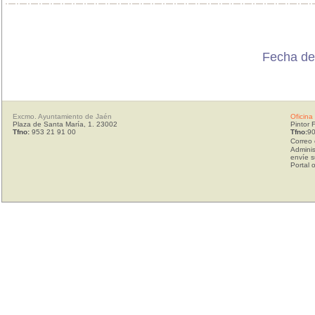
Fecha de
Excmo. Ayuntamiento de Jaén
Oficina
Plaza de Santa María, 1. 23002
Pintor 
Tfno:
953 21 91 00
Tfno:
90
Correo 
Adminis
envíe s
Portal 