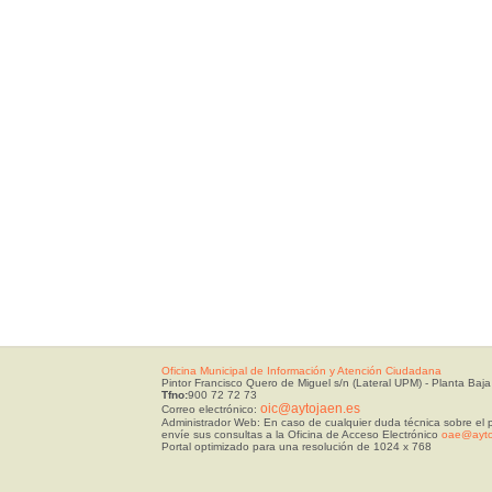
Oficina Municipal de Información y Atención Ciudadana
Pintor Francisco Quero de Miguel s/n (Lateral UPM) - Planta Baja
Tfno:
900 72 72 73
oic@aytojaen.es
Correo electrónico:
Administrador Web: En caso de cualquier duda técnica sobre el p
envíe sus consultas a la Oficina de Acceso Electrónico
oae@ayto
Portal optimizado para una resolución de 1024 x 768