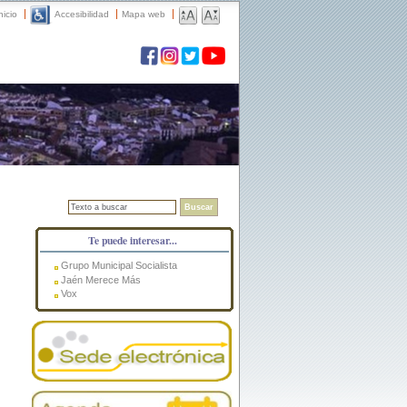
nicio
Accesibilidad
Mapa web
Buscar
Te puede interesar...
Grupo Municipal Socialista
Jaén Merece Más
Vox