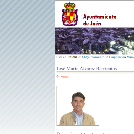
>
>
Inicio
El Ayuntamiento
Corporación Munic
Está en:
José María Álvarez Barrientos
Volver
Dirección y datos de contacto