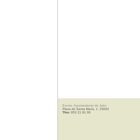
Excmo. Ayuntamiento de Jaén
Plaza de Santa María, 1. 23002
Tfno:
953 21 91 00