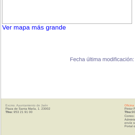
Ver mapa más grande
Fecha última modificación
Excmo. Ayuntamiento de Jaén
Oficina
Plaza de Santa María, 1. 23002
Pintor 
Tfno:
953 21 91 00
Tfno:
90
Correo 
Adminis
envíe s
Portal 