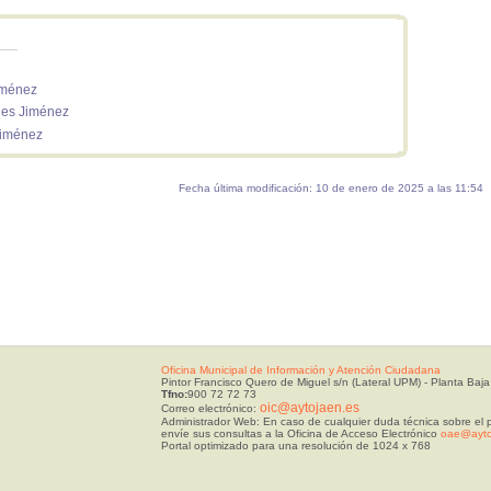
iménez
unes Jiménez
Jiménez
Fecha última modificación: 10 de enero de 2025 a las 11:54
Oficina Municipal de Información y Atención Ciudadana
Pintor Francisco Quero de Miguel s/n (Lateral UPM) - Planta Baja
Tfno:
900 72 72 73
oic@aytojaen.es
Correo electrónico:
Administrador Web: En caso de cualquier duda técnica sobre el p
envíe sus consultas a la Oficina de Acceso Electrónico
oae@ayto
Portal optimizado para una resolución de 1024 x 768