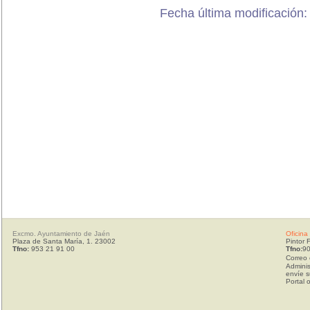
Fecha última modificación:
Excmo. Ayuntamiento de Jaén
Oficina
Plaza de Santa María, 1. 23002
Pintor 
Tfno:
953 21 91 00
Tfno:
90
Correo 
Adminis
envíe s
Portal 