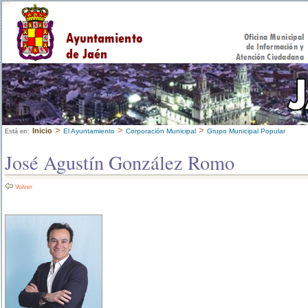
>
>
>
Inicio
El Ayuntamiento
Corporación Municipal
Grupo Municipal Popular
Está en:
José Agustín González Romo
Volver