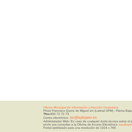
Oficina Municipal de Información y Atención Ciudadana
Pintor Francisco Quero de Miguel s/n (Lateral UPM) - Planta Baja
Tfno:
900 72 72 73
oic@aytojaen.es
Correo electrónico:
Administrador Web: En caso de cualquier duda técnica sobre el p
envíe sus consultas a la Oficina de Acceso Electrónico
oae@ayto
Portal optimizado para una resolución de 1024 x 768