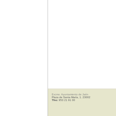
Excmo. Ayuntamiento de Jaén
Plaza de Santa María, 1. 23002
Tfno:
953 21 91 00