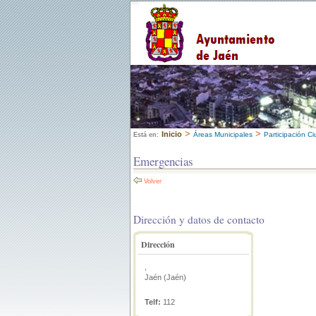
>
>
Inicio
Áreas Municipales
Participación C
Está en:
Emergencias
Volver
Dirección y datos de contacto
Dirección
,
Jaén (Jaén)
Telf:
112