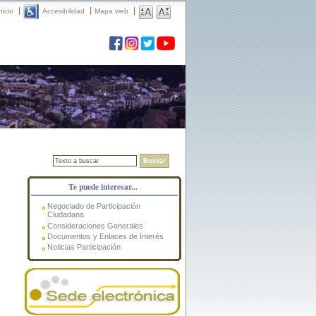
nicio
Accesibilidad
Mapa web
Buscar
Te puede interesar...
Negociado de Participación
Ciudadana
Consideraciones Generales
Documentos y Enlaces de Interés
Noticias Participación