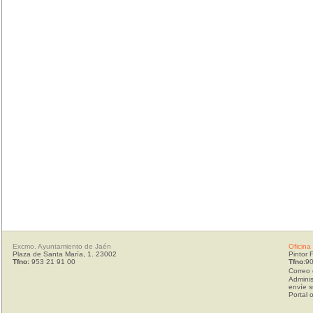
Excmo. Ayuntamiento de Jaén
Oficina
Plaza de Santa María, 1. 23002
Pintor 
Tfno:
953 21 91 00
Tfno:
90
Correo 
Adminis
envíe s
Portal 