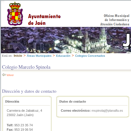
>
>
>
Inicio
Áreas Municipales
Educación
Colegios Concertados
Está en:
Colegio Marcelo Spinola
Volver
Dirección y datos de contacto
Dirección
Datos de contacto
Carretera de Jabalcuz, 4
Correo electrónico:
mspinolaj@planalfa.es
23002 Jaén (Jaén)
Telf:
953 23 35 74
Fax:
953 19 06 54