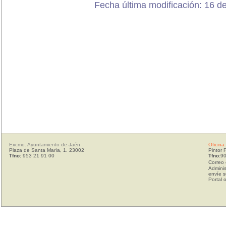
Fecha última modificación: 16 d
Excmo. Ayuntamiento de Jaén
Oficina
Plaza de Santa María, 1. 23002
Pintor 
Tfno:
953 21 91 00
Tfno:
90
Correo 
Adminis
envíe s
Portal 