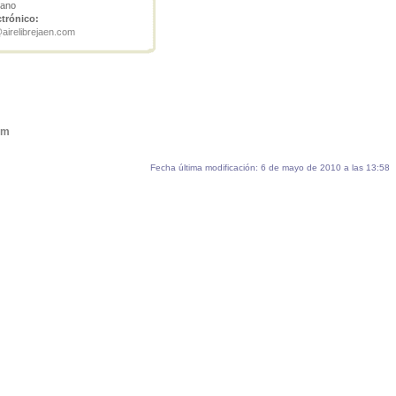
rano
ctrónico:
irelibrejaen.com
htm
Fecha última modificación: 6 de mayo de 2010 a las 13:58