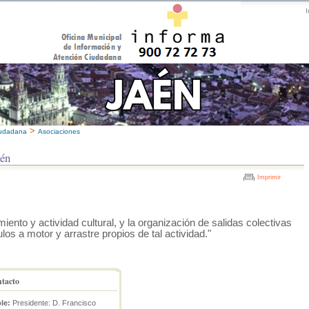
I
>
iudadana
Asociaciones
aén
Imprimir
to y actividad cultural, y la organización de salidas colectivas
los a motor y arrastre propios de tal actividad."
ntacto
le:
Presidente: D. Francisco