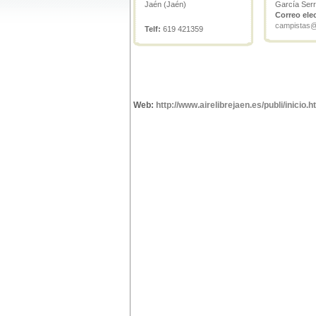
Jaén (Jaén)
García Ser
Correo ele
campistas@a
Telf:
619 421359
Web:
http://www.airelibrejaen.es/publi/inicio.