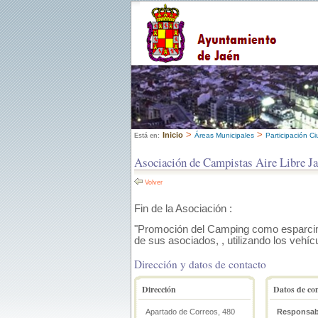
>
>
Inicio
Áreas Municipales
Participación C
Está en:
Asociación de Campistas Aire Libre J
Volver
Fin de la Asociación :
"Promoción del Camping como esparcimien
de sus asociados, , utilizando los vehícu
Dirección y datos de contacto
Dirección
Datos de co
Apartado de Correos, 480
Responsab