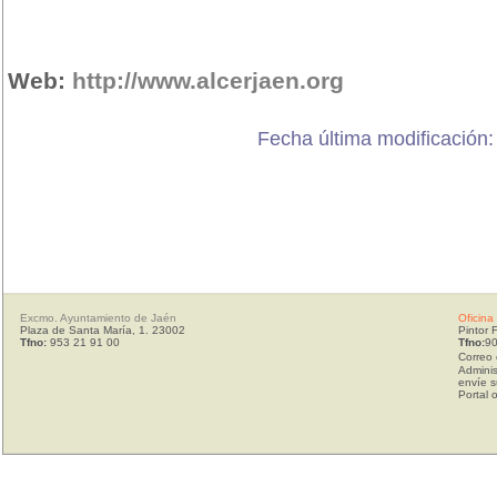
Web:
http://www.alcerjaen.org
Fecha última modificación
Excmo. Ayuntamiento de Jaén
Oficina
Plaza de Santa María, 1. 23002
Pintor 
Tfno:
953 21 91 00
Tfno:
90
Correo 
Adminis
envíe s
Portal 