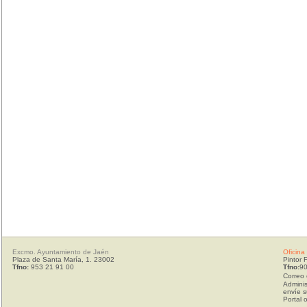
Excmo. Ayuntamiento de Jaén
Oficina
Plaza de Santa María, 1. 23002
Pintor 
Tfno:
953 21 91 00
Tfno:
90
Correo 
Adminis
envíe s
Portal 