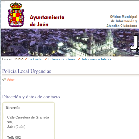
>
>
->
Inicio
La Ciudad
Enlaces de Interés
Teléfonos de Interés
Está en:
Policía Local Urgencias
Volver
Dirección y datos de contacto
Dirección
Calle Carretera de Granada
s/n,
Jaén (Jaén)
Telf:
092