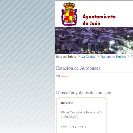
>
>
>
Inicio
La Ciudad
Transporte Público
T
Está en:
Estación de Autobuses
Volver
Dirección y datos de contacto
Dirección
Plaza Coca de la Piñera, s/n
Jaén (Jaén)
Telf:
953 23 23 00