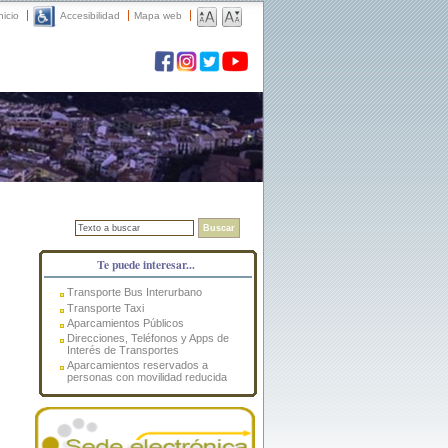
nicio
Accesibilidad
Mapa web
Buscar
Te puede interesar...
Transporte Bus Interurbano
Transporte Taxi
Aparcamientos Públicos
Direcciones, Teléfonos y Apps de
Interés de Transportes
Aparcamientos reservados a
personas con movilidad reducida