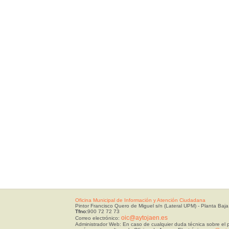
Oficina Municipal de Información y Atención Ciudadana
Pintor Francisco Quero de Miguel s/n (Lateral UPM) - Planta Baja
Tfno:
900 72 72 73
oic@aytojaen.es
Correo electrónico:
Administrador Web: En caso de cualquier duda técnica sobre el p