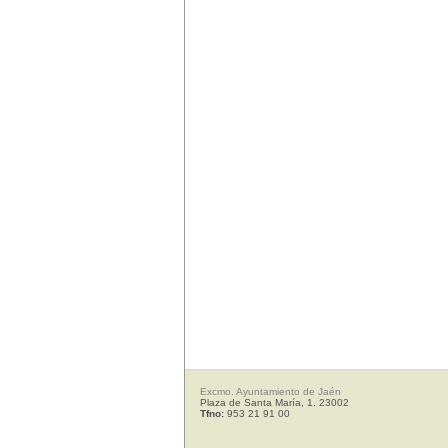
Excmo. Ayuntamiento de Jaén
Plaza de Santa María, 1. 23002
Tfno:
953 21 91 00