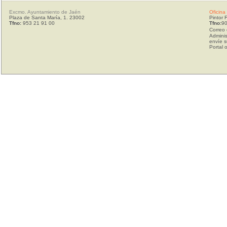
Excmo. Ayuntamiento de Jaén
Oficina
Plaza de Santa María, 1. 23002
Pintor 
Tfno:
953 21 91 00
Tfno:
90
Correo 
Adminis
envíe s
Portal 