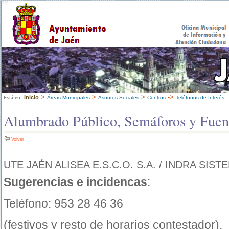
>
>
>
->
Inicio
Áreas Municipales
Asuntos Sociales
Centros
Teléfonos de Interés
Está en:
Alumbrado Público, Semáforos y Fuen
Volver
UTE JAÉN ALISEA E.S.C.O. S.A. / INDRA SIST
Sugerencias e incidencas
:
Teléfono: 953 28 46 36
(festivos y resto de horarios contestador).