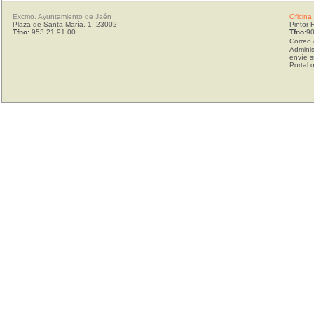
Excmo. Ayuntamiento de Jaén
Oficina
Plaza de Santa María, 1. 23002
Pintor 
Tfno:
953 21 91 00
Tfno:
90
Correo 
Adminis
envíe s
Portal 