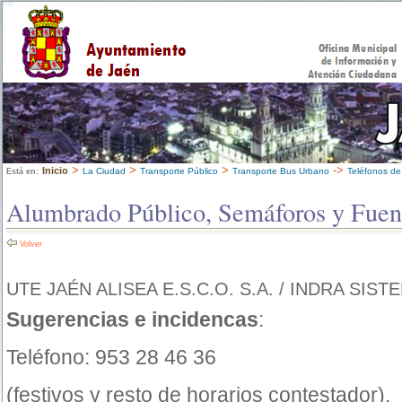
>
>
>
->
Inicio
La Ciudad
Transporte Público
Transporte Bus Urbano
Teléfonos de
Está en:
Alumbrado Público, Semáforos y Fuen
Volver
UTE JAÉN ALISEA E.S.C.O. S.A. / INDRA SIST
Sugerencias e incidencas
:
Teléfono: 953 28 46 36
(festivos y resto de horarios contestador).