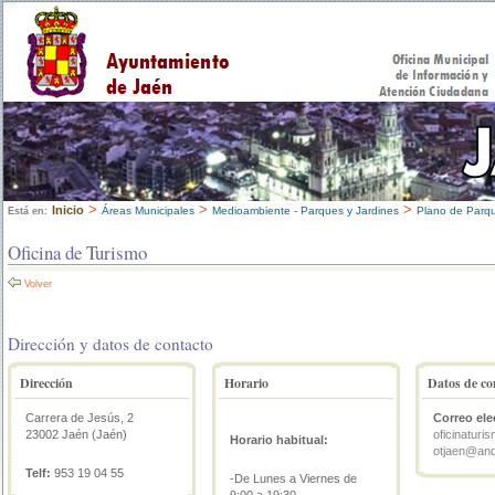
>
>
>
Inicio
Áreas Municipales
Medioambiente - Parques y Jardines
Plano de Parq
Está en:
Oficina de Turismo
Volver
Dirección y datos de contacto
Dirección
Horario
Datos de co
Carrera de Jesús, 2
Correo ele
23002 Jaén (Jaén)
oficinatur
Horario habitual:
otjaen@and
Telf:
953 19 04 55
-De Lunes a Viernes de