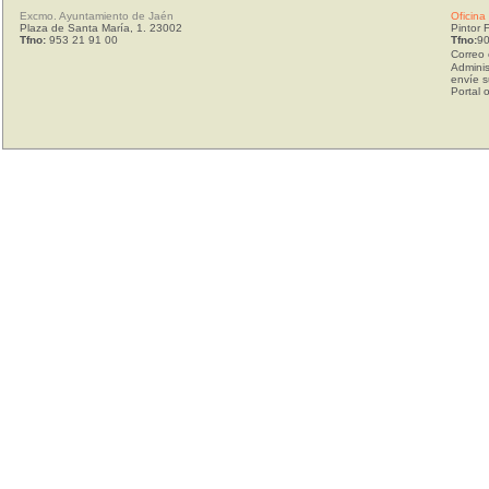
Excmo. Ayuntamiento de Jaén
Oficina
Plaza de Santa María, 1. 23002
Pintor 
Tfno:
953 21 91 00
Tfno:
90
Correo 
Adminis
envíe s
Portal 